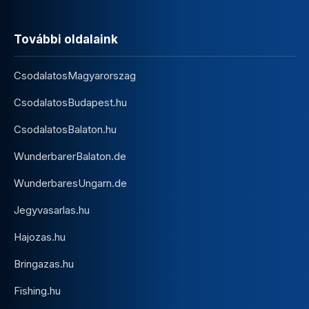
További oldalaink
CsodalatosMagyarorszag
CsodalatosBudapest.hu
CsodalatosBalaton.hu
WunderbarerBalaton.de
WunderbaresUngarn.de
Jegyvasarlas.hu
Hajozas.hu
Bringazas.hu
Fishing.hu