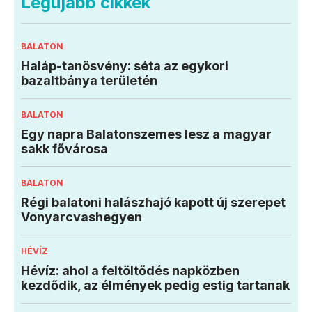
Legújabb cikkek
BALATON
Haláp-tanösvény: séta az egykori
bazaltbánya területén
BALATON
Egy napra Balatonszemes lesz a magyar
sakk fővárosa
BALATON
Régi balatoni halászhajó kapott új szerepet
Vonyarcvashegyen
HÉVÍZ
Hévíz: ahol a feltöltődés napközben
kezdődik, az élmények pedig estig tartanak