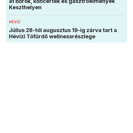
át borok, koncertek és gasztroélmények
Keszthelyen
HÉVÍZ
Július 28-tól augusztus 19-ig zárva tart a
Hévízi Tófürdő wellnessrészlege