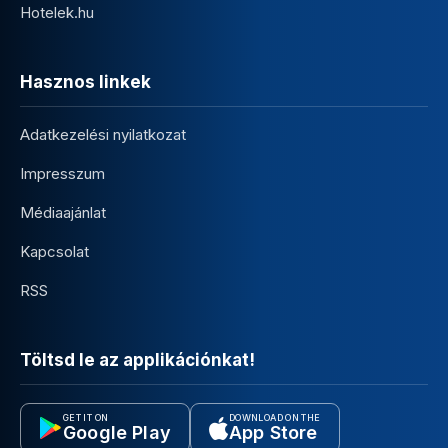
Hotelek.hu
Hasznos linkek
Adatkezelési nyilatkozat
Impresszum
Médiaajánlat
Kapcsolat
RSS
Töltsd le az applikációnkat!
GET IT ON
DOWNLOAD ON THE
Google Play
App Store