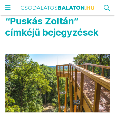
“Puskás Zoltán”
címkéjű bejegyzések