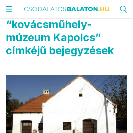
“kovácsműhely-
múzeum Kapolcs”
címkéjű bejegyzések