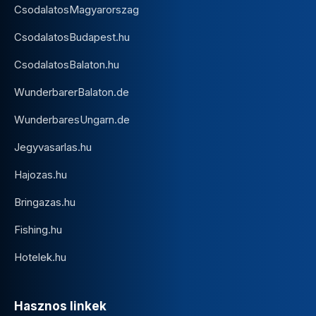
CsodalatosMagyarorszag
CsodalatosBudapest.hu
CsodalatosBalaton.hu
WunderbarerBalaton.de
WunderbaresUngarn.de
Jegyvasarlas.hu
Hajozas.hu
Bringazas.hu
Fishing.hu
Hotelek.hu
Hasznos linkek