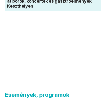
át borok, koncertek és gasztroélmények
Keszthelyen
Események, programok