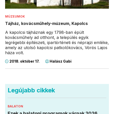
MÚZEUMOK
Tájház, kovácsműhely-múzeum, Kapolcs
A kapolcsi tájháznak egy 1798-ban épült
kovácsműhely ad otthont, a település egyik
legrégebbi építészeti, ipartörténeti és néprajzi emléke,
amely az utolsó kapolcsi patkolókovács, Vörös Lajos
háza volt.
2018. október 17.
Halász Gabi
Legújabb cikkek
BALATON
Ezek a balatoni programok várnak 2026.