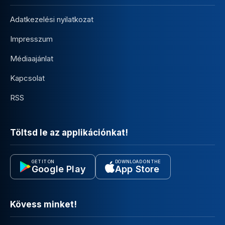
Adatkezelési nyilatkozat
Impresszum
Médiaajánlat
Kapcsolat
RSS
Töltsd le az applikációnkat!
GET IT ON
DOWNLOAD ON THE
Google Play
App Store
Kövess minket!