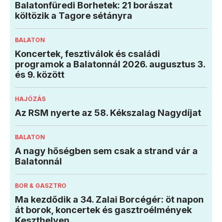
Balatonfüredi Borhetek: 21 borászat
költözik a Tagore sétányra
BALATON
Koncertek, fesztiválok és családi
programok a Balatonnál 2026. augusztus 3.
és 9. között
HAJÓZÁS
Az RSM nyerte az 58. Kékszalag Nagydíjat
BALATON
A nagy hőségben sem csak a strand vár a
Balatonnál
BOR & GASZTRO
Ma kezdődik a 34. Zalai Borcégér: öt napon
át borok, koncertek és gasztroélmények
Keszthelyen