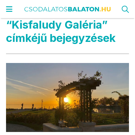
“Kisfaludy Galéria”
címkéjű bejegyzések