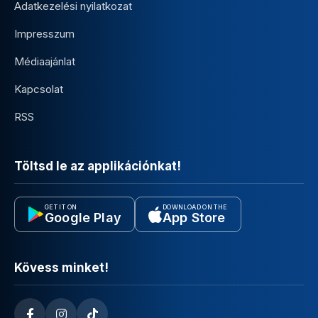
Adatkezelési nyilatkozat
Impresszum
Médiaajánlat
Kapcsolat
RSS
Töltsd le az applikációnkat!
GET IT ON
DOWNLOAD ON THE
Google Play
App Store
Kövess minket!