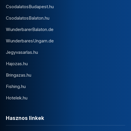
CsodalatosBudapest.hu
CsodalatosBalaton.hu
WunderbarerBalaton.de
WunderbaresUngarn.de
Jegyvasarlas.hu
Hajozas.hu
Bringazas.hu
Fishing.hu
Hotelek.hu
Hasznos linkek