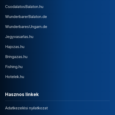
CsodalatosBalaton.hu
WunderbarerBalaton.de
WunderbaresUngarn.de
Jegyvasarlas.hu
Hajozas.hu
Bringazas.hu
Fishing.hu
Hotelek.hu
Hasznos linkek
Adatkezelési nyilatkozat