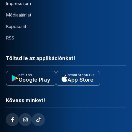
Impresszum
Médiaajánlat
Kapcsolat
RSS
Töltsd le az applikációnkat!
GET IT ON
DOWNLOAD ON THE
Google Play
App Store
Kövess minket!