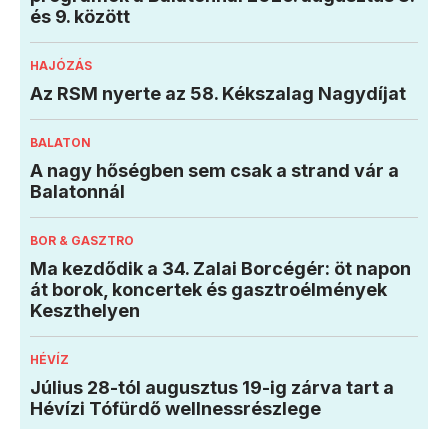
és 9. között
HAJÓZÁS
Az RSM nyerte az 58. Kékszalag Nagydíjat
BALATON
A nagy hőségben sem csak a strand vár a
Balatonnál
BOR & GASZTRO
Ma kezdődik a 34. Zalai Borcégér: öt napon
át borok, koncertek és gasztroélmények
Keszthelyen
HÉVÍZ
Július 28-tól augusztus 19-ig zárva tart a
Hévízi Tófürdő wellnessrészlege