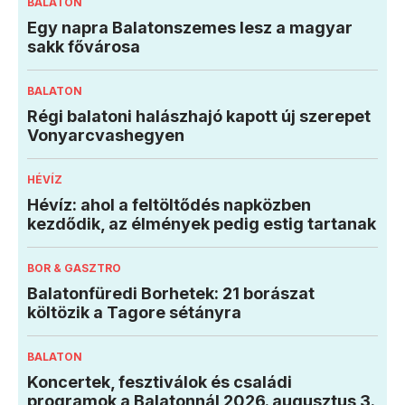
BALATON
Egy napra Balatonszemes lesz a magyar
sakk fővárosa
BALATON
Régi balatoni halászhajó kapott új szerepet
Vonyarcvashegyen
HÉVÍZ
Hévíz: ahol a feltöltődés napközben
kezdődik, az élmények pedig estig tartanak
BOR & GASZTRO
Balatonfüredi Borhetek: 21 borászat
költözik a Tagore sétányra
BALATON
Koncertek, fesztiválok és családi
programok a Balatonnál 2026. augusztus 3.