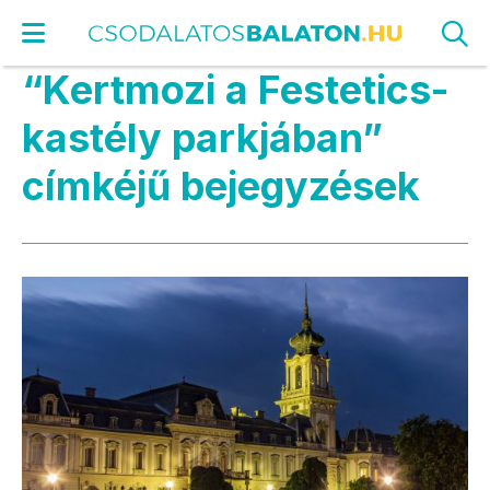
“Kertmozi a Festetics-
kastély parkjában”
címkéjű bejegyzések