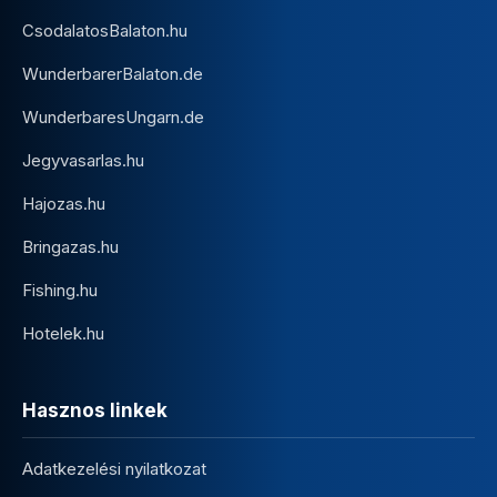
CsodalatosBalaton.hu
WunderbarerBalaton.de
WunderbaresUngarn.de
Jegyvasarlas.hu
Hajozas.hu
Bringazas.hu
Fishing.hu
Hotelek.hu
Hasznos linkek
Adatkezelési nyilatkozat