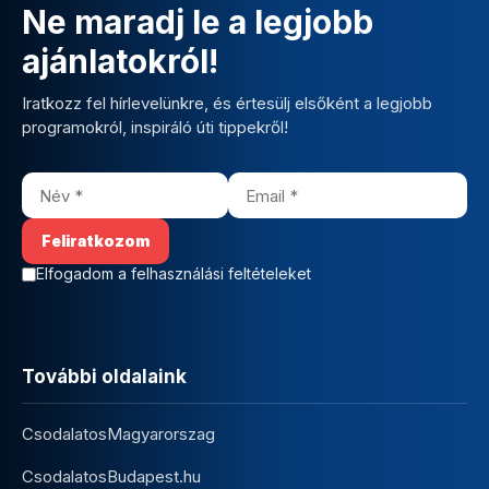
Ne maradj le a legjobb
ajánlatokról!
Iratkozz fel hírlevelünkre, és értesülj elsőként a legjobb
programokról, inspiráló úti tippekről!
Elfogadom a felhasználási feltételeket
További oldalaink
CsodalatosMagyarorszag
CsodalatosBudapest.hu