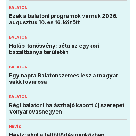
BALATON
Ezek a balatoni programok várnak 2026.
augusztus 10. és 16. között
BALATON
Haláp-tanösvény: séta az egykori
bazaltbánya területén
BALATON
Egy napra Balatonszemes lesz a magyar
sakk fővárosa
BALATON
Régi balatoni halászhajó kapott új szerepet
Vonyarcvashegyen
HÉVÍZ
Hévíz: ahol a feltöltődés napközben