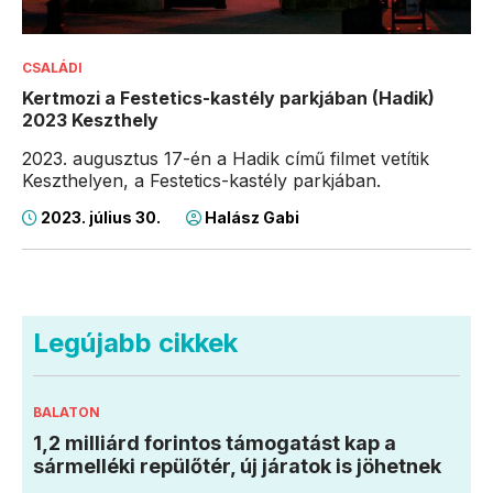
CSALÁDI
Kertmozi a Festetics-kastély parkjában (Hadik)
2023 Keszthely
2023. augusztus 17-én a Hadik című filmet vetítik
Keszthelyen, a Festetics-kastély parkjában.
2023. július 30.
Halász Gabi
Legújabb cikkek
BALATON
1,2 milliárd forintos támogatást kap a
sármelléki repülőtér, új járatok is jöhetnek