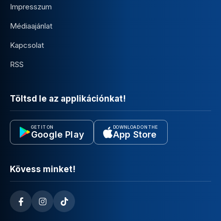
Impresszum
Médiaajánlat
Kapcsolat
RSS
Töltsd le az applikációnkat!
GET IT ON
DOWNLOAD ON THE
Google Play
App Store
Kövess minket!