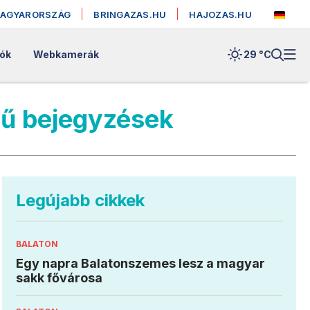
MAGYARORSZÁG
BRINGAZAS.HU
HAJOZAS.HU
lók
Webkamerák
29 °
C
jű bejegyzések
Legújabb cikkek
BALATON
Egy napra Balatonszemes lesz a magyar
sakk fővárosa