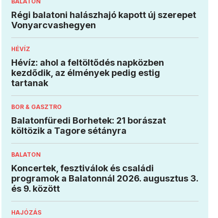
BALATON
Régi balatoni halászhajó kapott új szerepet
Vonyarcvashegyen
HÉVÍZ
Hévíz: ahol a feltöltődés napközben
kezdődik, az élmények pedig estig
tartanak
BOR & GASZTRO
Balatonfüredi Borhetek: 21 borászat
költözik a Tagore sétányra
BALATON
Koncertek, fesztiválok és családi
programok a Balatonnál 2026. augusztus 3.
és 9. között
HAJÓZÁS