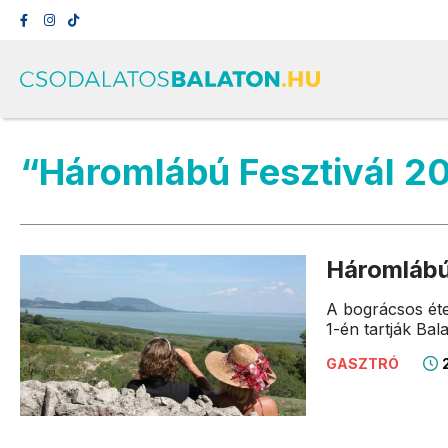
“Háromlábú Fesztivál 2
Háromlábú
A bográcsos éte
1-én tartják Ba
2
GASZTRÓ