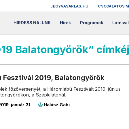
JEGYVASARLAS.HU
CSODÁLATOS 
HIRDESS NÁLUNK
Hírek
Programok
Látniva
019 Balatongyörök” címké
 Fesztivál 2019, Balatongyörök
lek főzőversenyét, a Háromlábú Fesztivált 2019. június
latongyörökön, a Szépkilátónál.
019. január 31.
Halász Gabi