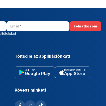
eltételeket
Töltsd le az applikációnkat!
GET IT ON
DOWNLOAD ON THE
Google Play
App Store
Kövess minket!