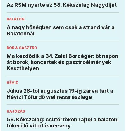
Az RSM nyerte az 58. Kékszalag Nagydíjat
BALATON
A nagy hőségben sem csak a strand vár a
Balatonnál
BOR & GASZTRO
Ma kezdődik a 34. Zalai Borcégér: öt napon
át borok, koncertek és gasztroélmények
Keszthelyen
HÉVÍZ
Július 28-tól augusztus 19-ig zárva tart a
Hévízi Tófürdő wellnessrészlege
HAJÓZÁS
58. Kékszalag: csütörtökön rajtol a balatoni
tókerülő vitorlásverseny