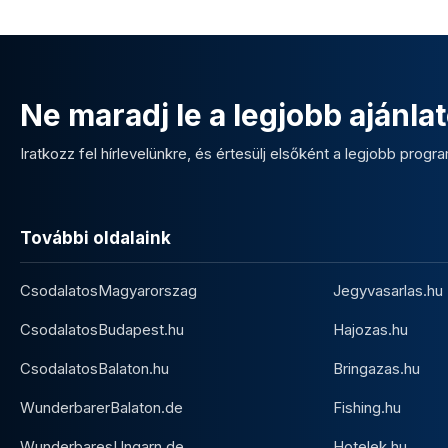
Ne maradj le a legjobb ajánlat
Iratkozz fel hírlevelünkre, és értesülj elsőként a legjobb program
További oldalaink
CsodalatosMagyarorszag
Jegyvasarlas.hu
CsodalatosBudapest.hu
Hajozas.hu
CsodalatosBalaton.hu
Bringazas.hu
WunderbarerBalaton.de
Fishing.hu
WunderbaresUngarn.de
Hotelek.hu