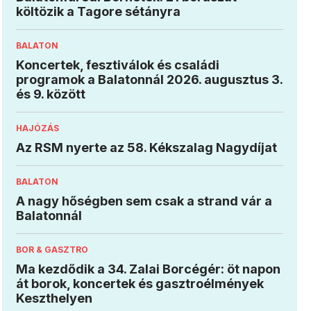
költözik a Tagore sétányra
BALATON
Koncertek, fesztiválok és családi
programok a Balatonnál 2026. augusztus 3.
és 9. között
HAJÓZÁS
Az RSM nyerte az 58. Kékszalag Nagydíjat
BALATON
A nagy hőségben sem csak a strand vár a
Balatonnál
BOR & GASZTRO
Ma kezdődik a 34. Zalai Borcégér: öt napon
át borok, koncertek és gasztroélmények
Keszthelyen