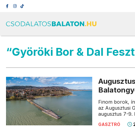
“Györöki Bor & Dal Fesz
Augusztus
Balatongy
Finom borok, ín
az Augusztusi 
augusztus 7-9. 
2
GASZTRÓ