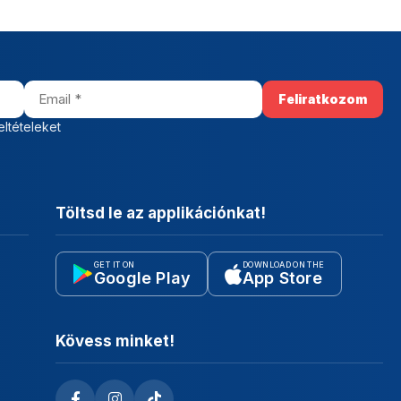
eltételeket
Töltsd le az applikációnkat!
GET IT ON
DOWNLOAD ON THE
Google Play
App Store
Kövess minket!