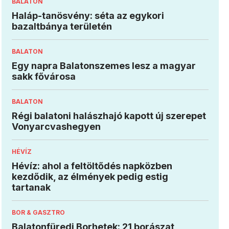
BALATON
Haláp-tanösvény: séta az egykori
bazaltbánya területén
BALATON
Egy napra Balatonszemes lesz a magyar
sakk fővárosa
BALATON
Régi balatoni halászhajó kapott új szerepet
Vonyarcvashegyen
HÉVÍZ
Hévíz: ahol a feltöltődés napközben
kezdődik, az élmények pedig estig
tartanak
BOR & GASZTRO
Balatonfüredi Borhetek: 21 borászat