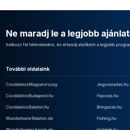
Ne maradj le a legjobb ajánlat
Iratkozz fel hírlevelünkre, és értesülj elsőként a legjobb program
További oldalaink
CsodalatosMagyarorszag
Jegyvasarlas.hu
CsodalatosBudapest.hu
Hajozas.hu
CsodalatosBalaton.hu
Bringazas.hu
WunderbarerBalaton.de
Fishing.hu
WunderbaresUngarn.de
Hotelek.hu