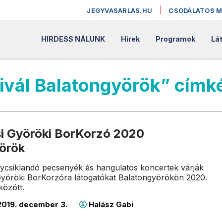
JEGYVASARLAS.HU
CSODÁLATOS 
HIRDESS NÁLUNK
Hírek
Programok
Lát
tivál Balatongyörök” címk
i Györöki BorKorzó 2020
örök
ycsiklandó pecsenyék és hangulatos koncertek várják
Györöki BorKorzóra látogatókat Balatongyörökön 2020.
között.
019. december 3.
Halász Gabi