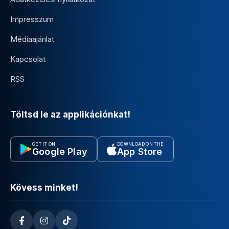
Impresszum
Médiaajánlat
Kapcsolat
RSS
Töltsd le az applikációnkat!
GET IT ON
DOWNLOAD ON THE
Google Play
App Store
Kövess minket!