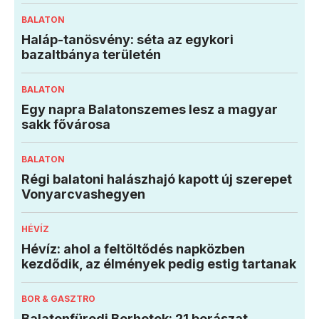
BALATON
Haláp-tanösvény: séta az egykori
bazaltbánya területén
BALATON
Egy napra Balatonszemes lesz a magyar
sakk fővárosa
BALATON
Régi balatoni halászhajó kapott új szerepet
Vonyarcvashegyen
HÉVÍZ
Hévíz: ahol a feltöltődés napközben
kezdődik, az élmények pedig estig tartanak
BOR & GASZTRO
Balatonfüredi Borhetek: 21 borászat