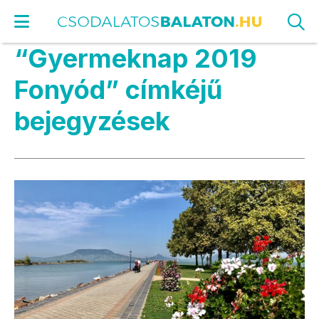
“Gyermeknap 2019
Fonyód” címkéjű
bejegyzések