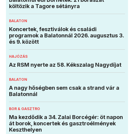
költözik a Tagore sétányra
BALATON
Koncertek, fesztiválok és családi
programok a Balatonnál 2026. augusztus 3.
és 9. között
HAJÓZÁS
Az RSM nyerte az 58. Kékszalag Nagydíjat
BALATON
A nagy hőségben sem csak a strand vár a
Balatonnál
BOR & GASZTRO
Ma kezdődik a 34. Zalai Borcégér: öt napon
át borok, koncertek és gasztroélmények
Keszthelyen