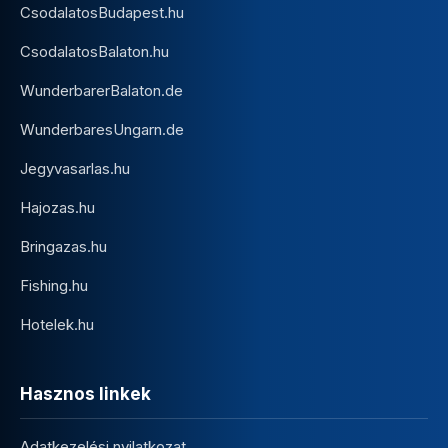
CsodalatosBudapest.hu
CsodalatosBalaton.hu
WunderbarerBalaton.de
WunderbaresUngarn.de
Jegyvasarlas.hu
Hajozas.hu
Bringazas.hu
Fishing.hu
Hotelek.hu
Hasznos linkek
Adatkezelési nyilatkozat