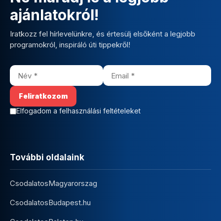
ajánlatokról!
Iratkozz fel hírlevelünkre, és értesülj elsőként a legjobb
programokról, inspiráló úti tippekről!
Elfogadom a felhasználási feltételeket
További oldalaink
CsodalatosMagyarorszag
CsodalatosBudapest.hu