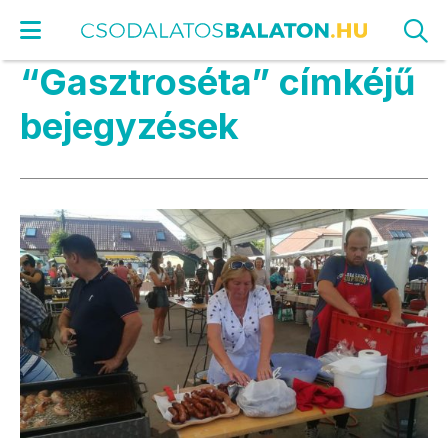
“Gasztroséta” címkéjű
bejegyzések