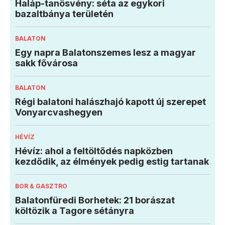
Haláp-tanösvény: séta az egykori
bazaltbánya területén
BALATON
Egy napra Balatonszemes lesz a magyar
sakk fővárosa
BALATON
Régi balatoni halászhajó kapott új szerepet
Vonyarcvashegyen
HÉVÍZ
Hévíz: ahol a feltöltődés napközben
kezdődik, az élmények pedig estig tartanak
BOR & GASZTRO
Balatonfüredi Borhetek: 21 borászat
költözik a Tagore sétányra