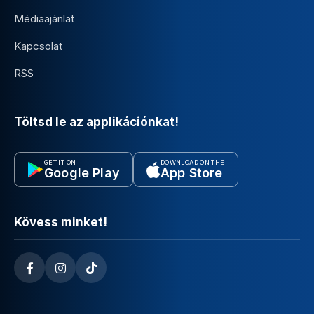
Médiaajánlat
Kapcsolat
RSS
Töltsd le az applikációnkat!
GET IT ON
DOWNLOAD ON THE
Google Play
App Store
Kövess minket!