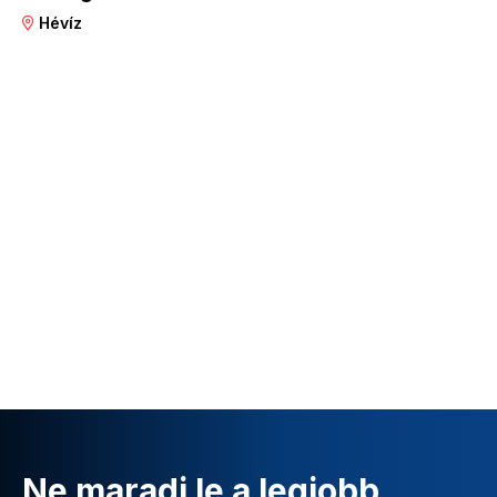
Hévíz
Ne maradj le a legjobb