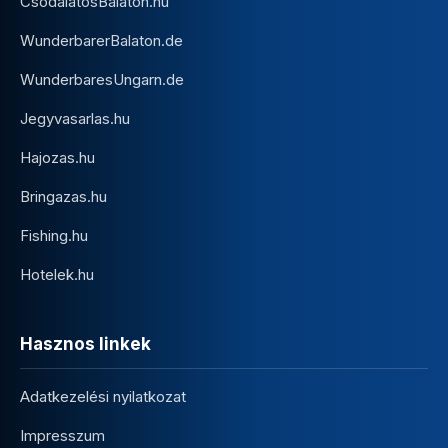
CsodalatosBalaton.hu
WunderbarerBalaton.de
WunderbaresUngarn.de
Jegyvasarlas.hu
Hajozas.hu
Bringazas.hu
Fishing.hu
Hotelek.hu
Hasznos linkek
Adatkezelési nyilatkozat
Impresszum