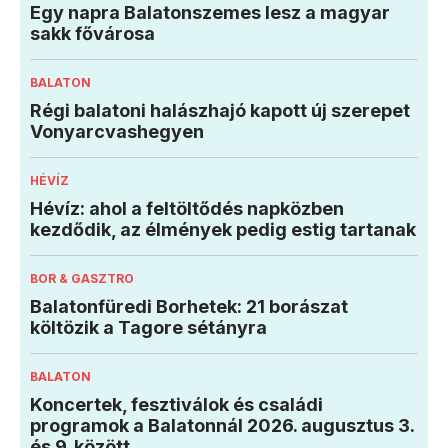
Egy napra Balatonszemes lesz a magyar
sakk fővárosa
BALATON
Régi balatoni halászhajó kapott új szerepet
Vonyarcvashegyen
HÉVÍZ
Hévíz: ahol a feltöltődés napközben
kezdődik, az élmények pedig estig tartanak
BOR & GASZTRO
Balatonfüredi Borhetek: 21 borászat
költözik a Tagore sétányra
BALATON
Koncertek, fesztiválok és családi
programok a Balatonnál 2026. augusztus 3.
és 9. között