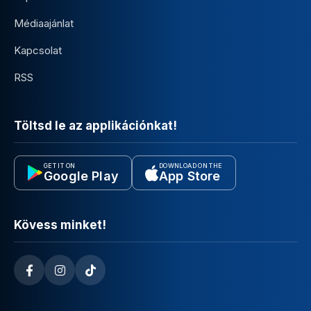
Médiaajánlat
Kapcsolat
RSS
Töltsd le az applikációnkat!
GET IT ON
DOWNLOAD ON THE
Google Play
App Store
Kövess minket!