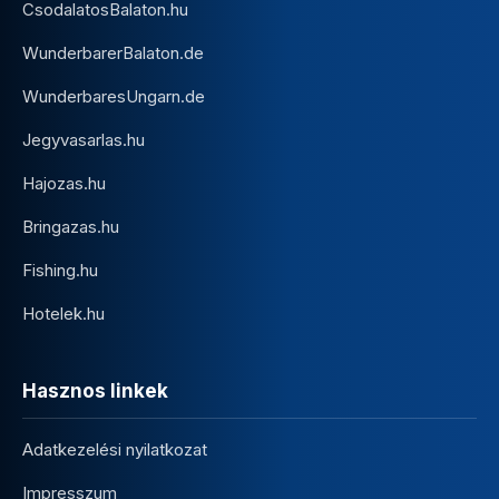
CsodalatosBalaton.hu
WunderbarerBalaton.de
WunderbaresUngarn.de
Jegyvasarlas.hu
Hajozas.hu
Bringazas.hu
Fishing.hu
Hotelek.hu
Hasznos linkek
Adatkezelési nyilatkozat
Impresszum