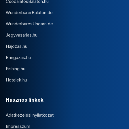
CsodalatosBalaton.hu
WunderbarerBalaton.de
WunderbaresUngarn.de
Jegyvasarlas.hu
Hajozas.hu
Bringazas.hu
Fishing.hu
Hotelek.hu
Hasznos linkek
Adatkezelési nyilatkozat
Impresszum