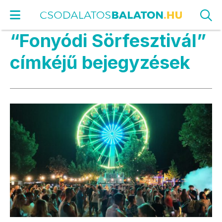
“Fonyódi Sörfesztivál”
címkéjű bejegyzések