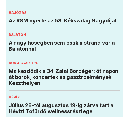
HAJÓZÁS
Az RSM nyerte az 58. Kékszalag Nagydíjat
BALATON
A nagy hőségben sem csak a strand vár a
Balatonnál
BOR & GASZTRO
Ma kezdődik a 34. Zalai Borcégér: öt napon
át borok, koncertek és gasztroélmények
Keszthelyen
HÉVÍZ
Július 28-tól augusztus 19-ig zárva tart a
Hévízi Tófürdő wellnessrészlege