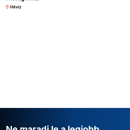
Hévíz
Ne maradj le a legjobb