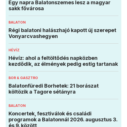
Egy napra Balatonszemes lesz a magyar
sakk fővárosa
BALATON
Régi balatoni halászhajó kapott új szerepet
Vonyarcvashegyen
HÉVÍZ
Hévíz: ahol a feltöltődés napközben
kezdődik, az élmények pedig estig tartanak
BOR & GASZTRO
Balatonfüredi Borhetek: 21 borászat
költözik a Tagore sétányra
BALATON
Koncertek, fesztiválok és családi
programok a Balatonnál 2026. augusztus 3.
és 9. között