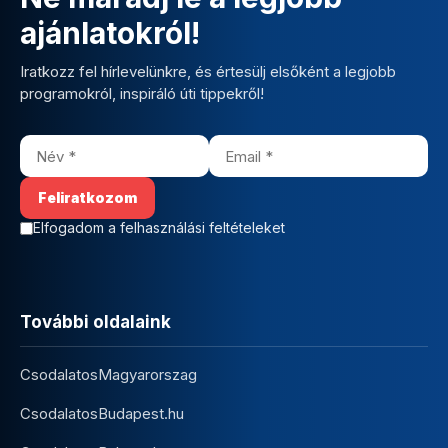
ajánlatokról!
Iratkozz fel hírlevelünkre, és értesülj elsőként a legjobb
programokról, inspiráló úti tippekről!
Elfogadom a felhasználási feltételeket
További oldalaink
CsodalatosMagyarorszag
CsodalatosBudapest.hu