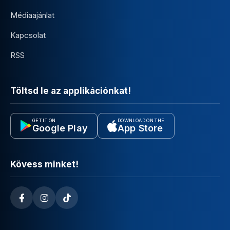
Médiaajánlat
Kapcsolat
RSS
Töltsd le az applikációnkat!
GET IT ON
DOWNLOAD ON THE
Google Play
App Store
Kövess minket!