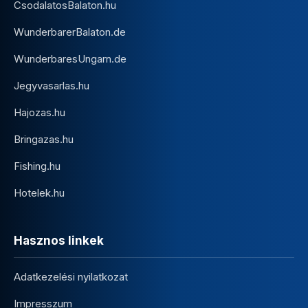
CsodalatosBalaton.hu
WunderbarerBalaton.de
WunderbaresUngarn.de
Jegyvasarlas.hu
Hajozas.hu
Bringazas.hu
Fishing.hu
Hotelek.hu
Hasznos linkek
Adatkezelési nyilatkozat
Impresszum