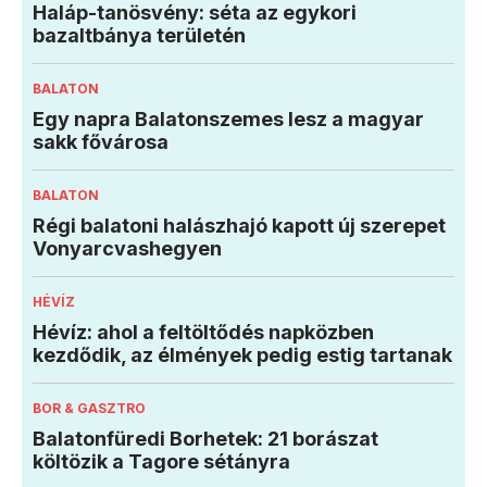
Haláp-tanösvény: séta az egykori
bazaltbánya területén
BALATON
Egy napra Balatonszemes lesz a magyar
sakk fővárosa
BALATON
Régi balatoni halászhajó kapott új szerepet
Vonyarcvashegyen
HÉVÍZ
Hévíz: ahol a feltöltődés napközben
kezdődik, az élmények pedig estig tartanak
BOR & GASZTRO
Balatonfüredi Borhetek: 21 borászat
költözik a Tagore sétányra