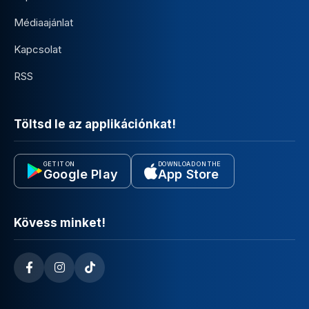
Médiaajánlat
Kapcsolat
RSS
Töltsd le az applikációnkat!
GET IT ON
DOWNLOAD ON THE
Google Play
App Store
Kövess minket!