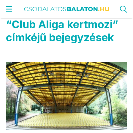
“Club Aliga kertmozi”
címkéjű bejegyzések