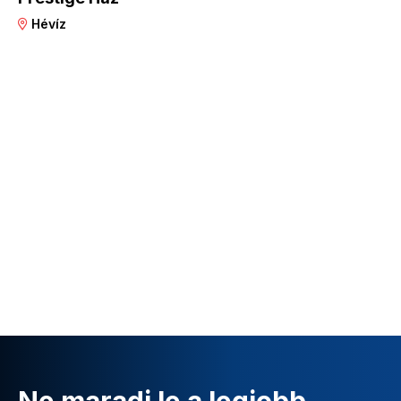
Hévíz
Ne maradj le a legjobb