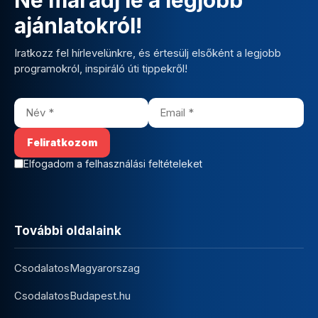
ajánlatokról!
Iratkozz fel hírlevelünkre, és értesülj elsőként a legjobb
programokról, inspiráló úti tippekről!
Elfogadom a felhasználási feltételeket
További oldalaink
CsodalatosMagyarorszag
CsodalatosBudapest.hu