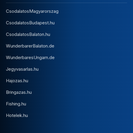
CsodalatosMagyarorszag
CsodalatosBudapest.hu
CsodalatosBalaton.hu
WunderbarerBalaton.de
WunderbaresUngarn.de
Jegyvasarlas.hu
Hajozas.hu
Bringazas.hu
Fishing.hu
Hotelek.hu