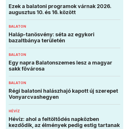
Ezek a balatoni programok várnak 2026.
augusztus 10. és 16. között
BALATON
Haláp-tanösvény: séta az egykori
bazaltbánya területén
BALATON
Egy napra Balatonszemes lesz a magyar
sakk fővárosa
BALATON
Régi balatoni halászhajó kapott új szerepet
Vonyarcvashegyen
HÉVÍZ
Hévíz: ahol a feltöltődés napközben
kezdődik, az élmények pedig estig tartanak