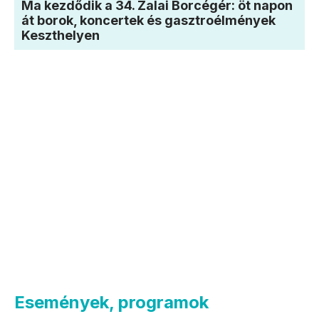
Ma kezdődik a 34. Zalai Borcégér: öt napon
át borok, koncertek és gasztroélmények
Keszthelyen
Események, programok