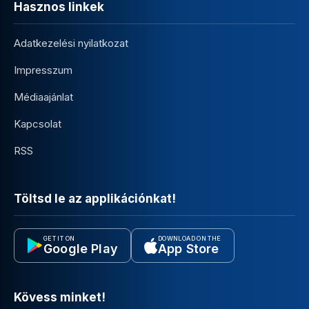
Hasznos linkek
Adatkezelési nyilatkozat
Impresszum
Médiaajánlat
Kapcsolat
RSS
Töltsd le az applikációnkat!
GET IT ON
DOWNLOAD ON THE
Google Play
App Store
Kövess minket!